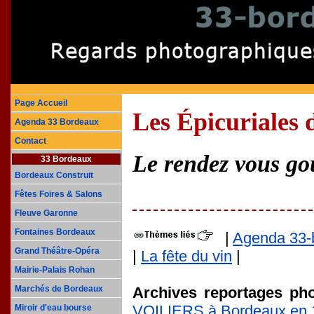
Page Accueil
Les
É
picuriales
Agenda 33 Bordeaux
Contact
Le rendez vous go
33 Bordeaux
Bordeaux Construit
Fêtes Foires & Salons
Fleuve Garonne
Fontaines Bordeaux
|
Agenda 33-
Grand Théâtre-Opéra
|
La fête du vin
|
Mairie-Palais Rohan
Archives reportages ph
Marchés de Bordeaux
VOILIERS à Bordeaux en 
Miroir d'eau bourse