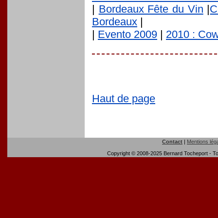
|
Bordeaux Fête du Vin
|
C
Bordeaux
|
|
Evento 2009
|
2010 : Co
Haut de page
Contact
|
Mentions lég
Copyright © 2008-2025 Bernard Tocheport - Tou