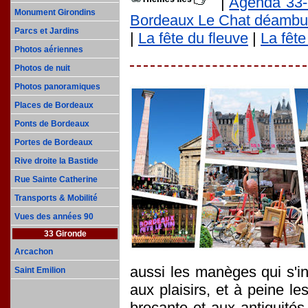
|
Agenda 33-
Monument Girondins
Bordeaux Le Chat déambu
Parcs et Jardins
|
La fête du fleuve
|
La fête
Photos aériennes
Photos de nuit
Photos panoramiques
Places de Bordeaux
Ponts de Bordeaux
Portes de Bordeaux
Rive droite la Bastide
Rue Sainte Catherine
Transports & Mobilité
Vues des années 90
33 Gironde
Arcachon
aussi les manèges qui s'in
Saint Emilion
aux plaisirs, et à peine l
brocante et aux antiquités