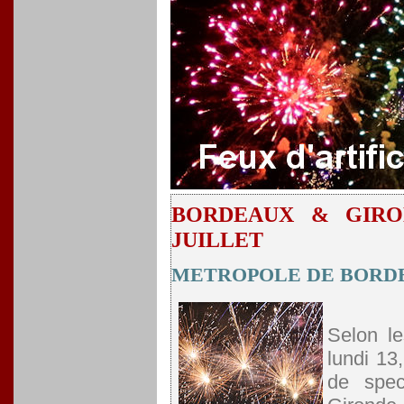
BORDEAUX & GIRON
JUILLET
METROPOLE DE BORD
Selon le
lundi 13
de spec