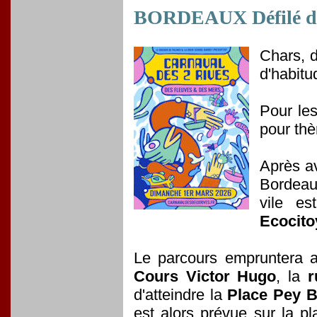
BORDEAUX Défilé dan
Chars, 
d'habitu
Pour les
pour th
Après av
Bordeau
vile e
Ecocit
Le parcours empruntera 
Cours Victor Hugo
, la
r
d'atteindre la
Place Pey B
est alors prévue sur la p