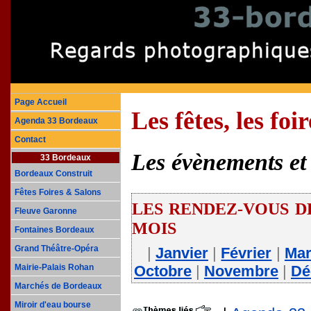
Page Accueil
Les fêtes, les fo
Agenda 33 Bordeaux
Contact
Les évènements et 
33 Bordeaux
Bordeaux Construit
Fêtes Foires & Salons
LES RENDEZ-VOUS DE
Fleuve Garonne
MOIS
Fontaines Bordeaux
Grand Théâtre-Opéra
|
Janvier
|
Février
|
Ma
Octobre
|
Novembre
|
Dé
Mairie-Palais Rohan
Marchés de Bordeaux
Miroir d'eau bourse