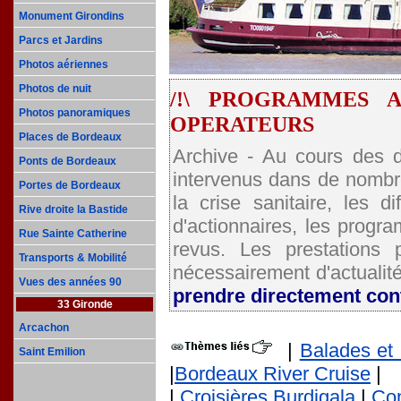
Monument Girondins
Parcs et Jardins
Photos aériennes
Photos de nuit
/!\ PROGRAMMES A
Photos panoramiques
OPERATEURS
Places de Bordeaux
Archive - Au cours des d
Ponts de Bordeaux
intervenus dans de nombre
Portes de Bordeaux
la crise sanitaire, les 
Rive droite la Bastide
d'actionnaires, les progr
Rue Sainte Catherine
revus. Les prestations
Transports & Mobilité
nécessairement d'actualité
Vues des années 90
prendre directement con
33 Gironde
Arcachon
|
Balades et 
Saint Emilion
|
Bordeaux River Cruise
|
|
Croisières Burdigala
|
Co