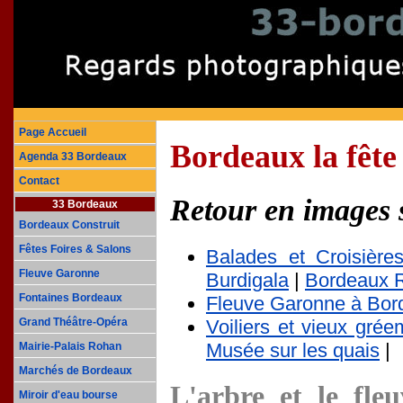
Page Accueil
Bordeaux la fête 
Agenda 33 Bordeaux
Contact
Retour en images 
33 Bordeaux
Bordeaux Construit
Fêtes Foires & Salons
Balades et Croisière
Fleuve Garonne
Burdigala
|
Bordeaux R
Fontaines Bordeaux
Fleuve Garonne à Bor
Voiliers et vieux grée
Grand Théâtre-Opéra
Musée sur les quais
|
Mairie-Palais Rohan
Marchés de Bordeaux
L'arbre et le fle
Miroir d'eau bourse