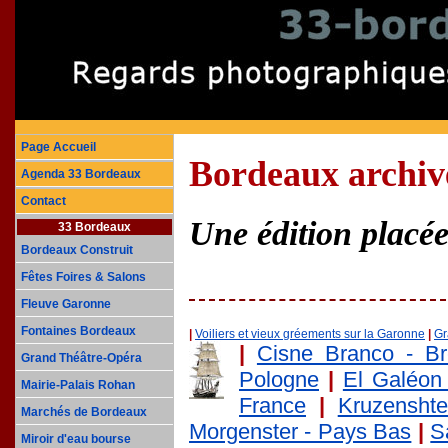
Page Accueil
Bordeaux archive
Agenda 33 Bordeaux
Contact
Une édition placée
33 Bordeaux
Bordeaux Construit
Fêtes Foires & Salons
Fleuve Garonne
Fontaines Bordeaux
|
Voiliers et vieux gréements sur la Garonne
|
Gr
|
Cisne Branco - Bré
Grand Théâtre-Opéra
Pologne
|
El Galéon
Mairie-Palais Rohan
France
|
Kruzenshte
Marchés de Bordeaux
Morgenster - Pays Bas
|
S
Miroir d'eau bourse